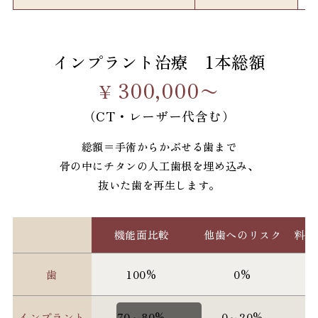
インプラント治療 1本総額
300,000〜
¥
（CT・レーザー代含む）
総額＝手術からかぶせる歯まで
骨の中にチタンの人工歯根を埋め込み、
機能面比較
他歯へのリスク
料金
歯
100%
0%
インプラント
70～80%
0～20%